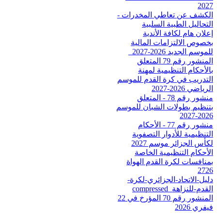
2027
الكشف عن تعاطي المخدرات -
التحاليل الطبية السلبية
إعلان هام لكافة الأندية
بخصوص الالتزامات المالية
للموسم الجديد 2026-2027_
المنشور رقم 79 المتعلق
بالأحكام التنظيمية لمهنة
التدريب في كرة القدم للموسم
الرياضي 2026-2027
منشور رقم 78 - المتعلق
بتنظيم بطولات الشبان للموسم
2026-2027
منشور رقم 77 - الأحكام
التنظيمية للأدوار التصفوية
لكأس الجزائر موسم 2027
الأحكام التنظيمية الخاصة
بمنافسات لكرة القدم الهواة
2726
دليل-الاتحاد-الجزائري-لكرة-
القدم-للنزاهة_compressed
المنشور رقم 70 المؤرخ في 22
فيفري 2026