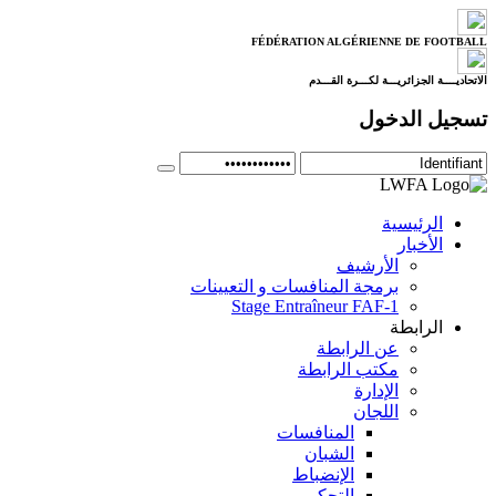
FÉDÉRATION ALGÉRIENNE DE FOOTBALL
الاتحاديــــة الجزائريـــة لكـــرة القـــدم
تسجيل الدخول
الرئيسية
الأخبار
الأرشيف
برمجة المنافسات و التعيينات
Stage Entraîneur FAF-1
الرابطة
عن الرابطة
مكتب الرابطة
الإدارة
اللجان
المنافسات
الشبان
الإنضباط
التحكيم