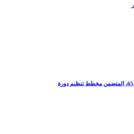
المنشور 65، المتضمن مخطط تنظيم دورة