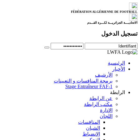
FÉDÉRATION ALGÉRIENNE DE FOOTBALL
الاتحاديــــة الجزائريـــة لكـــرة القـــدم
تسجيل الدخول
الرئيسية
الأخبار
الأرشيف
برمجة المنافسات و التعيينات
Stage Entraîneur FAF-1
الرابطة
عن الرابطة
مكتب الرابطة
الإدارة
اللجان
المنافسات
الشبان
الإنضباط
التحكيم