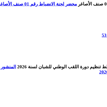
محضر لجنة الانضباط رقم 01 صنف الأصاغر