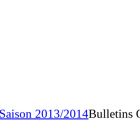
Saison 2013/201