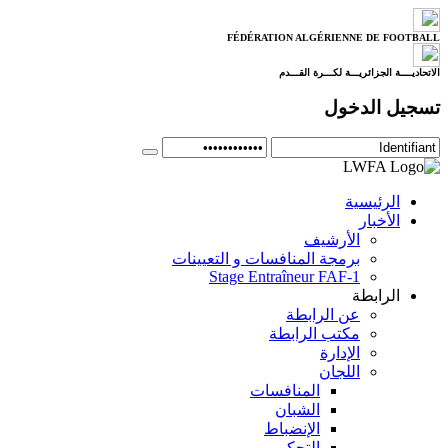
FÉDÉRATION ALGÉRIENNE DE FOOTBALL
الاتحاديــــة الجزائريـــة لكـــرة القـــدم
تسجيل الدخول
الرئيسية
الأخبار
الأرشيف
برمجة المنافسات و التعيينات
Stage Entraîneur FAF-1
الرابطة
عن الرابطة
مكتب الرابطة
الإدارة
اللجان
المنافسات
الشبان
الإنضباط
التحكيم