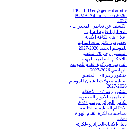
FICHE D'engagement arbitre
PCMA-Arbitre-saison 2026-
2027
الكشف عن تعاطي المخدرات -
التحاليل الطبية السلبية
إعلان هام لكافة الأندية
بخصوص الالتزامات المالية
للموسم الجديد 2026-2027_
المنشور رقم 79 المتعلق
بالأحكام التنظيمية لمهنة
التدريب في كرة القدم للموسم
الرياضي 2026-2027
منشور رقم 78 - المتعلق
بتنظيم بطولات الشبان للموسم
2026-2027
منشور رقم 77 - الأحكام
التنظيمية للأدوار التصفوية
لكأس الجزائر موسم 2027
الأحكام التنظيمية الخاصة
بمنافسات لكرة القدم الهواة
2726
دليل-الاتحاد-الجزائري-لكرة-