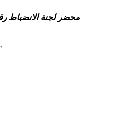
محضر لجنة الانضباط رقم 01 صنف الأص
محضر لجن).docx