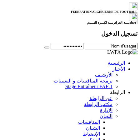
FÉDÉRATION ALGÉRIENNE DE FOOTBALL
الاتحاديــــة الجزائريـــة لكـــرة القـــدم
تسجيل الدخول
الرئيسية
الأخبار
الأرشيف
برمجة المنافسات و التعيينات
Stage Entraîneur FAF-1
الرابطة
عن الرابطة
مكتب الرابطة
الإدارة
اللجان
المنافسات
الشبان
الإنضباط
التحكيم