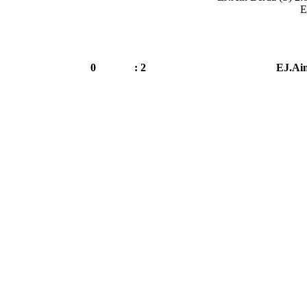
E
0
2 :
EJ.Ain