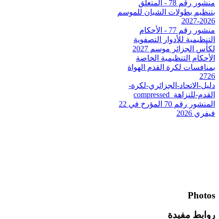
منشور رقم 78 - المتعلق
بتنظيم بطولات الشبان للموسم
2026-2027
منشور رقم 77 - الأحكام
التنظيمية للأدوار التصفوية
لكأس الجزائر موسم 2027
الأحكام التنظيمية الخاصة
بمنافسات لكرة القدم الهواة
2726
دليل-الاتحاد-الجزائري-لكرة-
القدم-للنزاهة_compressed
المنشور رقم 70 المؤرخ في 22
فيفري 2026
Photos
روابط مفيدة