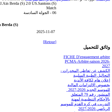
J.Ain Berda (S) 2:0 US.Santons (S)
Match
06 - الجولة السادسة
 Berda (S)
2025-11-07
[Retour]
وثائق للتحميل
FICHE D'engagement arbitre
PCMA-Arbitre-saison 2026-
2027
الكشف عن تعاطي المخدرات -
التحاليل الطبية السلبية
إعلان هام لكافة الأندية
بخصوص الالتزامات المالية
للموسم الجديد 2026-2027_
المنشور رقم 79 المتعلق
بالأحكام التنظيمية لمهنة
التدريب في كرة القدم للموسم
الرياضي 2026-2027