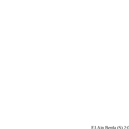
EJ.Ain Berda (S) 2: