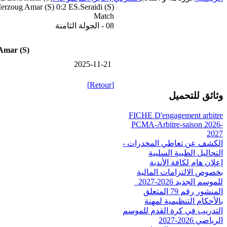
rzoug Amar (S) 0:2 ES.Seraidi (S)
Match
08 - الجولة الثامنة
Amar (S)
2025-11-21
[Retour]
وثائق للتحميل
FICHE D'engagement arbitre
PCMA-Arbitre-saison 2026-
2027
الكشف عن تعاطي المخدرات -
التحاليل الطبية السلبية
إعلان هام لكافة الأندية
بخصوص الالتزامات المالية
للموسم الجديد 2026-2027_
المنشور رقم 79 المتعلق
بالأحكام التنظيمية لمهنة
التدريب في كرة القدم للموسم
الرياضي 2026-2027