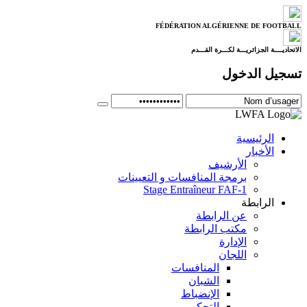
FÉDÉRATION ALGÉRIENNE DE FOOTBALL
الاتحاديــــة الجزائريـــة لكـــرة القـــدم
تسجيل الدخول
الرئيسية
الأخبار
الأرشيف
برمجة المنافسات و التعيينات
Stage Entraîneur FAF-1
الرابطة
عن الرابطة
مكتب الرابطة
الإدارة
اللجان
المنافسات
الشبان
الإنضباط
التحكيم