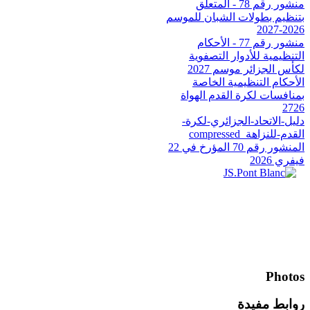
منشور رقم 78 - المتعلق
بتنظيم بطولات الشبان للموسم
2026-2027
منشور رقم 77 - الأحكام
التنظيمية للأدوار التصفوية
لكأس الجزائر موسم 2027
الأحكام التنظيمية الخاصة
بمنافسات لكرة القدم الهواة
2726
دليل-الاتحاد-الجزائري-لكرة-
القدم-للنزاهة_compressed
المنشور رقم 70 المؤرخ في 22
فيفري 2026
Photos
روابط مفيدة