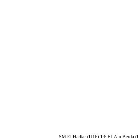
SM.El Hadjar (U16) 1:6 EJ.Ain Berda 