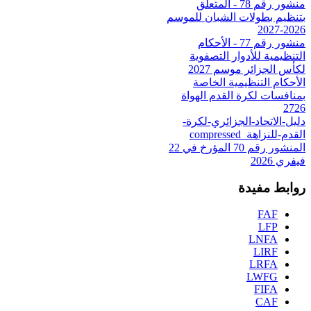
منشور رقم 78 - المتعلق
بتنظيم بطولات الشبان للموسم
2026-2027
منشور رقم 77 - الأحكام
التنظيمية للأدوار التصفوية
لكأس الجزائر موسم 2027
الأحكام التنظيمية الخاصة
بمنافسات لكرة القدم الهواة
2726
دليل-الاتحاد-الجزائري-لكرة-
القدم-للنزاهة_compressed
المنشور رقم 70 المؤرخ في 22
فيفري 2026
روابط مفيدة
FAF
LFP
LNFA
LIRF
LRFA
LWFG
FIFA
CAF