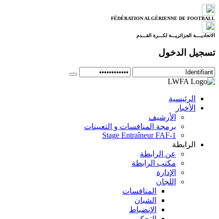
FÉDÉRATION ALGÉRIENNE DE FOOTBALL
الاتحاديــــة الجزائريـــة لكـــرة القـــدم
تسجيل الدخول
الرئيسية
الأخبار
الأرشيف
برمجة المنافسات و التعيينات
Stage Entraîneur FAF-1
الرابطة
عن الرابطة
مكتب الرابطة
الإدارة
اللجان
المنافسات
الشبان
الإنضباط
التحكيم