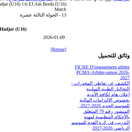
djar (U16) 1:6 EJ.Ain Berda (U16)
Match
13 - الجولة الثالثة عشرة
Hadjar (U16)
2026-01-09
[Retour]
وثائق للتحميل
FICHE D'engagement arbitre
PCMA-Arbitre-saison 2026-
2027
الكشف عن تعاطي المخدرات -
التحاليل الطبية السلبية
إعلان هام لكافة الأندية
بخصوص الالتزامات المالية
للموسم الجديد 2026-2027_
المنشور رقم 79 المتعلق
بالأحكام التنظيمية لمهنة
التدريب في كرة القدم للموسم
الرياضي 2026-2027