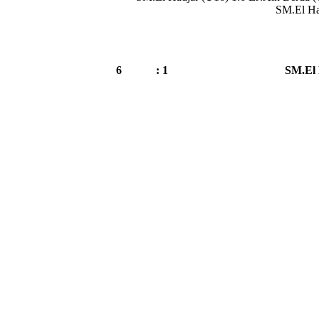
SM.El Ha
6
1 :
SM.El 