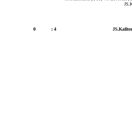
JS.K
0
4 :
JS.Kalito