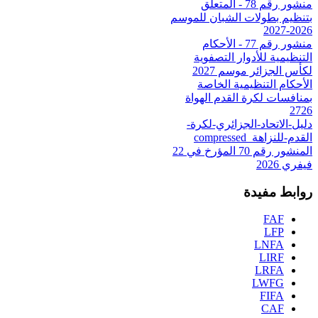
منشور رقم 78 - المتعلق
بتنظيم بطولات الشبان للموسم
2026-2027
منشور رقم 77 - الأحكام
التنظيمية للأدوار التصفوية
لكأس الجزائر موسم 2027
الأحكام التنظيمية الخاصة
بمنافسات لكرة القدم الهواة
2726
دليل-الاتحاد-الجزائري-لكرة-
القدم-للنزاهة_compressed
المنشور رقم 70 المؤرخ في 22
فيفري 2026
روابط مفيدة
FAF
LFP
LNFA
LIRF
LRFA
LWFG
FIFA
CAF