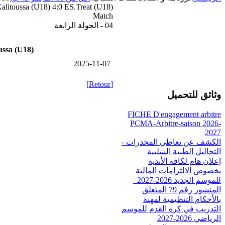
alitoussa (U18) 4:0 ES.Treat (U18)
Match
04 - الجولة الرابعة
ussa (U18)
2025-11-07
[Retour]
وثائق للتحميل
FICHE D'engagement arbitre
PCMA-Arbitre-saison 2026-
2027
الكشف عن تعاطي المخدرات -
التحاليل الطبية السلبية
إعلان هام لكافة الأندية
بخصوص الالتزامات المالية
للموسم الجديد 2026-2027_
المنشور رقم 79 المتعلق
بالأحكام التنظيمية لمهنة
التدريب في كرة القدم للموسم
الرياضي 2026-2027