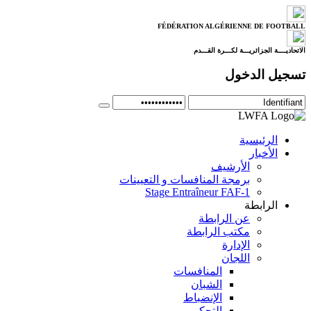
FÉDÉRATION ALGÉRIENNE DE FOOTBALL
الاتحاديــــة الجزائريـــة لكـــرة القـــدم
تسجيل الدخول
الرئيسية
الأخبار
الأرشيف
برمجة المنافسات و التعيينات
Stage Entraîneur FAF-1
الرابطة
عن الرابطة
مكتب الرابطة
الإدارة
اللجان
المنافسات
الشبان
الإنضباط
التحكيم