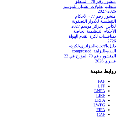
منشور رقم 78 - المتعلق
بتنظيم بطولات الشبان للموسم
2026-2027
منشور رقم 77 - الأحكام
التنظيمية للأدوار التصفوية
لكأس الجزائر موسم 2027
الأحكام التنظيمية الخاصة
بمنافسات لكرة القدم الهواة
2726
دليل-الاتحاد-الجزائري-لكرة-
القدم-للنزاهة_compressed
المنشور رقم 70 المؤرخ في 22
فيفري 2026
روابط مفيدة
FAF
LFP
LNFA
LIRF
LRFA
LWFG
FIFA
CAF