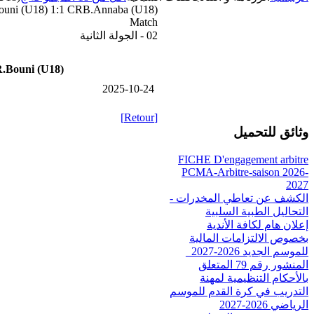
uni (U18) 1:1 CRB.Annaba (U18)
Match
02 - الجولة الثانية
Bouni (U18)
2025-10-24
[Retour]
وثائق للتحميل
FICHE D'engagement arbitre
PCMA-Arbitre-saison 2026-
2027
الكشف عن تعاطي المخدرات -
التحاليل الطبية السلبية
إعلان هام لكافة الأندية
بخصوص الالتزامات المالية
للموسم الجديد 2026-2027_
المنشور رقم 79 المتعلق
بالأحكام التنظيمية لمهنة
التدريب في كرة القدم للموسم
الرياضي 2026-2027