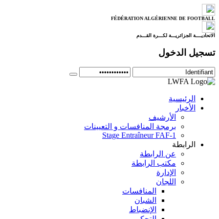
FÉDÉRATION ALGÉRIENNE DE FOOTBALL
الاتحاديــــة الجزائريـــة لكـــرة القـــدم
تسجيل الدخول
الرئيسية
الأخبار
الأرشيف
برمجة المنافسات و التعيينات
Stage Entraîneur FAF-1
الرابطة
عن الرابطة
مكتب الرابطة
الإدارة
اللجان
المنافسات
الشبان
الإنضباط
التحكيم