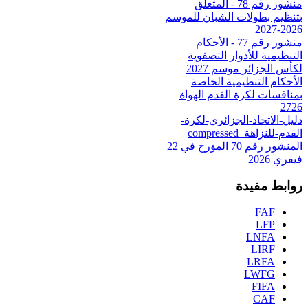
منشور رقم 78 - المتعلق
بتنظيم بطولات الشبان للموسم
2026-2027
منشور رقم 77 - الأحكام
التنظيمية للأدوار التصفوية
لكأس الجزائر موسم 2027
الأحكام التنظيمية الخاصة
بمنافسات لكرة القدم الهواة
2726
دليل-الاتحاد-الجزائري-لكرة-
القدم-للنزاهة_compressed
المنشور رقم 70 المؤرخ في 22
فيفري 2026
روابط مفيدة
FAF
LFP
LNFA
LIRF
LRFA
LWFG
FIFA
CAF