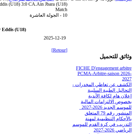
ddis (U18) 3:0 CA.Ain Jbara (U18)
Match
10 - الجولة العاشرة
 Eddis (U18)
2025-12-19
[Retour]
وثائق للتحميل
FICHE D'engagement arbitre
PCMA-Arbitre-saison 2026-
2027
الكشف عن تعاطي المخدرات -
التحاليل الطبية السلبية
إعلان هام لكافة الأندية
بخصوص الالتزامات المالية
للموسم الجديد 2026-2027_
المنشور رقم 79 المتعلق
بالأحكام التنظيمية لمهنة
التدريب في كرة القدم للموسم
الرياضي 2026-2027