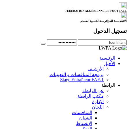
FÉDÉRATION ALGÉRIENNE DE FOOTBALL
الاتحاديــــة الجزائريـــة لكـــرة القـــدم
تسجيل الدخول
الرئيسية
الأخبار
الأرشيف
برمجة المنافسات و التعيينات
Stage Entraîneur FAF-1
الرابطة
عن الرابطة
مكتب الرابطة
الإدارة
اللجان
المنافسات
الشبان
الإنضباط
التحكيم