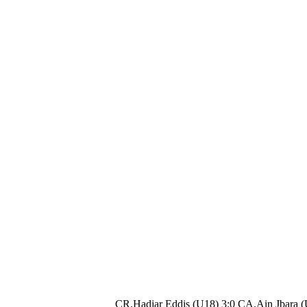
CR.Hadjar Eddis (U18) 3:0 CA.Ain Jbara 