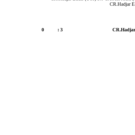
CR.Hadjar E
0
3 :
CR.Hadjar