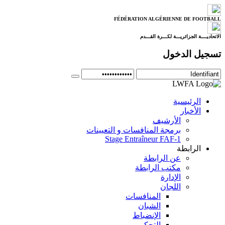
FÉDÉRATION ALGÉRIENNE DE FOOTBALL
الاتحاديــــة الجزائريـــة لكـــرة القـــدم
تسجيل الدخول
الرئيسية
الأخبار
الأرشيف
برمجة المنافسات و التعيينات
Stage Entraîneur FAF-1
الرابطة
عن الرابطة
مكتب الرابطة
الإدارة
اللجان
المنافسات
الشبان
الإنضباط
التحكيم