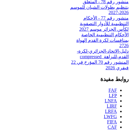
منشور رقم 78 - المتعلق
بتنظيم بطولات الشبان للموسم
2026-2027
منشور رقم 77 - الأحكام
التنظيمية للأدوار التصفوية
لكأس الجزائر موسم 2027
الأحكام التنظيمية الخاصة
بمنافسات لكرة القدم الهواة
2726
دليل-الاتحاد-الجزائري-لكرة-
القدم-للنزاهة_compressed
المنشور رقم 70 المؤرخ في 22
فيفري 2026
روابط مفيدة
FAF
LFP
LNFA
LIRF
LRFA
LWFG
FIFA
CAF