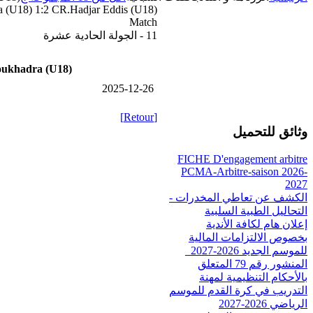
 (U18) 1:2 CR.Hadjar Eddis (U18)
Match
11 - الجولة الحادية عشرة
ukhadra (U18)
2025-12-26
[Retour]
وثائق للتحميل
FICHE D'engagement arbitre
PCMA-Arbitre-saison 2026-
2027
الكشف عن تعاطي المخدرات -
التحاليل الطبية السلبية
إعلان هام لكافة الأندية
بخصوص الالتزامات المالية
للموسم الجديد 2026-2027_
المنشور رقم 79 المتعلق
بالأحكام التنظيمية لمهنة
التدريب في كرة القدم للموسم
الرياضي 2026-2027