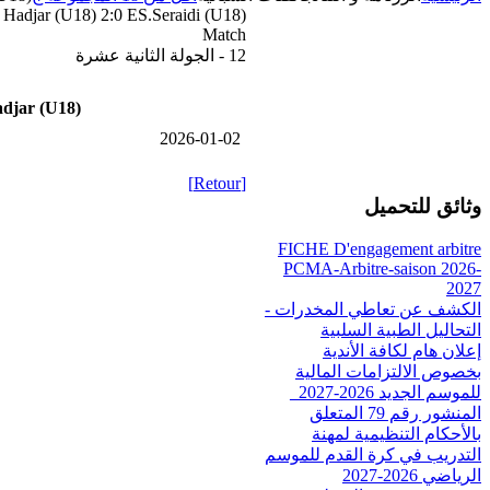
Hadjar (U18) 2:0 ES.Seraidi (U18)
Match
12 - الجولة الثانية عشرة
djar (U18)
2026-01-02
[Retour]
وثائق للتحميل
FICHE D'engagement arbitre
PCMA-Arbitre-saison 2026-
2027
الكشف عن تعاطي المخدرات -
التحاليل الطبية السلبية
إعلان هام لكافة الأندية
بخصوص الالتزامات المالية
للموسم الجديد 2026-2027_
المنشور رقم 79 المتعلق
بالأحكام التنظيمية لمهنة
التدريب في كرة القدم للموسم
الرياضي 2026-2027