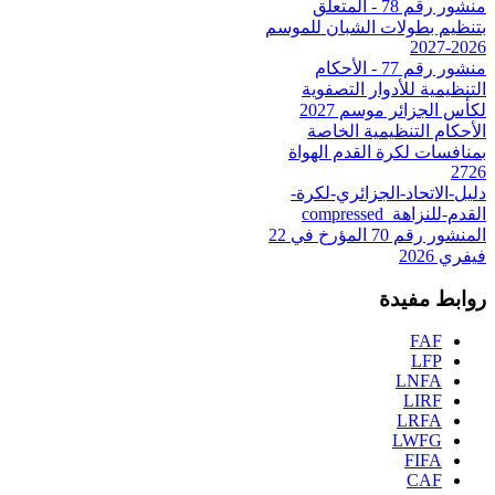
منشور رقم 78 - المتعلق
بتنظيم بطولات الشبان للموسم
2026-2027
منشور رقم 77 - الأحكام
التنظيمية للأدوار التصفوية
لكأس الجزائر موسم 2027
الأحكام التنظيمية الخاصة
بمنافسات لكرة القدم الهواة
2726
دليل-الاتحاد-الجزائري-لكرة-
القدم-للنزاهة_compressed
المنشور رقم 70 المؤرخ في 22
فيفري 2026
روابط مفيدة
FAF
LFP
LNFA
LIRF
LRFA
LWFG
FIFA
CAF