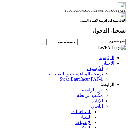
FÉDÉRATION ALGÉRIENNE DE FOOTBALL
الاتحاديــــة الجزائريـــة لكـــرة القـــدم
تسجيل الدخول
الرئيسية
الأخبار
الأرشيف
برمجة المنافسات و التعيينات
Stage Entraîneur FAF-1
الرابطة
عن الرابطة
مكتب الرابطة
الإدارة
اللجان
المنافسات
الشبان
الإنضباط
التحكيم