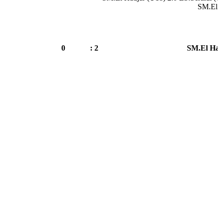
SM.El 
0
2 :
SM.El Ha