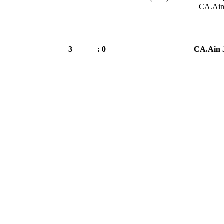
CA.Ain 
3
0 :
CA.Ain 