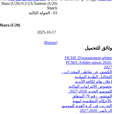
Jbara (U20) 0:3 US.Santons (U20)
Match
03 - الجولة الثالثة
Jbara (U20)
2025-10-17
[Retour]
وثائق للتحميل
FICHE D'engagement arbitre
PCMA-Arbitre-saison 2026-
2027
الكشف عن تعاطي المخدرات -
التحاليل الطبية السلبية
إعلان هام لكافة الأندية
بخصوص الالتزامات المالية
للموسم الجديد 2026-2027_
المنشور رقم 79 المتعلق
بالأحكام التنظيمية لمهنة
التدريب في كرة القدم للموسم
الرياضي 2026-2027