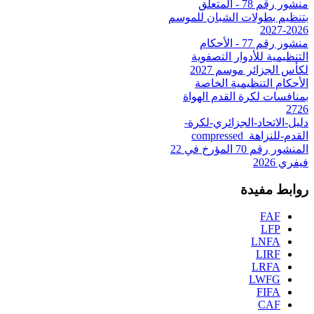
منشور رقم 78 - المتعلق
بتنظيم بطولات الشبان للموسم
2026-2027
منشور رقم 77 - الأحكام
التنظيمية للأدوار التصفوية
لكأس الجزائر موسم 2027
الأحكام التنظيمية الخاصة
بمنافسات لكرة القدم الهواة
2726
دليل-الاتحاد-الجزائري-لكرة-
القدم-للنزاهة_compressed
المنشور رقم 70 المؤرخ في 22
فيفري 2026
روابط مفيدة
FAF
LFP
LNFA
LIRF
LRFA
LWFG
FIFA
CAF