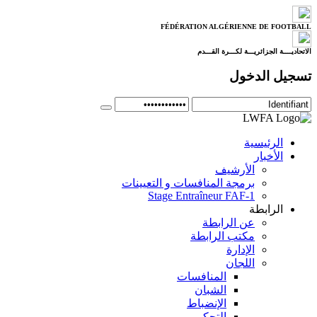
FÉDÉRATION ALGÉRIENNE DE FOOTBALL
الاتحاديــــة الجزائريـــة لكـــرة القـــدم
تسجيل الدخول
الرئيسية
الأخبار
الأرشيف
برمجة المنافسات و التعيينات
Stage Entraîneur FAF-1
الرابطة
عن الرابطة
مكتب الرابطة
الإدارة
اللجان
المنافسات
الشبان
الإنضباط
التحكيم