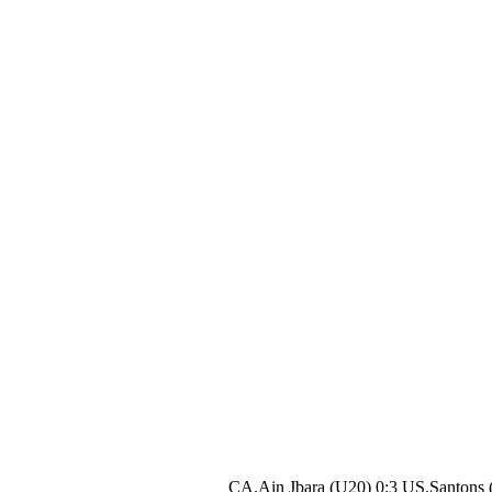
CA.Ain Jbara (U20) 0:3 US.Santons 