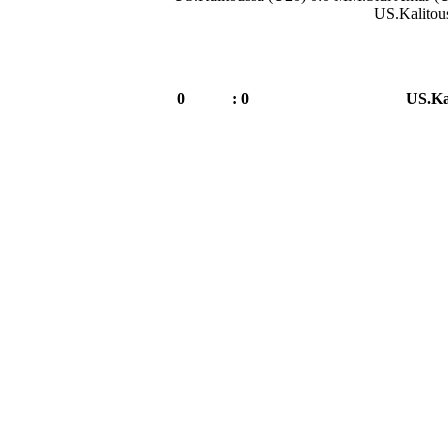
US.Kalitou
0
0 :
US.Ka