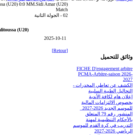
ssa (U20) 0:0 MM.Sidi Amar (U20)
Match
02 - الجولة الثانية
litoussa (U20)
2025-10-11
[Retour]
وثائق للتحميل
FICHE D'engagement arbitre
PCMA-Arbitre-saison 2026-
2027
الكشف عن تعاطي المخدرات -
التحاليل الطبية السلبية
إعلان هام لكافة الأندية
بخصوص الالتزامات المالية
للموسم الجديد 2026-2027_
المنشور رقم 79 المتعلق
بالأحكام التنظيمية لمهنة
التدريب في كرة القدم للموسم
الرياضي 2026-2027