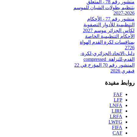
منشور رقم 78 - المتعلق
بتنظيم بطولات الشبان للموسم
2026-2027
منشور رقم 77 - الأحكام
التنظيمية للأدوار التصفوية
لكأس الجزائر موسم 2027
الأحكام التنظيمية الخاصة
بمنافسات لكرة القدم الهواة
2726
دليل-الاتحاد-الجزائري-لكرة-
القدم-للنزاهة_compressed
المنشور رقم 70 المؤرخ في 22
فيفري 2026
روابط مفيدة
FAF
LFP
LNFA
LIRF
LRFA
LWFG
FIFA
CAF