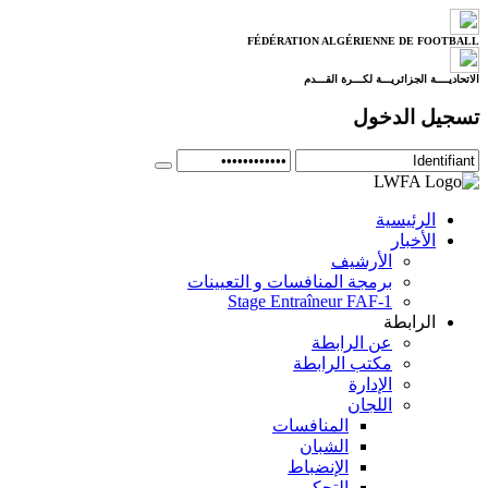
FÉDÉRATION ALGÉRIENNE DE FOOTBALL
الاتحاديــــة الجزائريـــة لكـــرة القـــدم
تسجيل الدخول
الرئيسية
الأخبار
الأرشيف
برمجة المنافسات و التعيينات
Stage Entraîneur FAF-1
الرابطة
عن الرابطة
مكتب الرابطة
الإدارة
اللجان
المنافسات
الشبان
الإنضباط
التحكيم