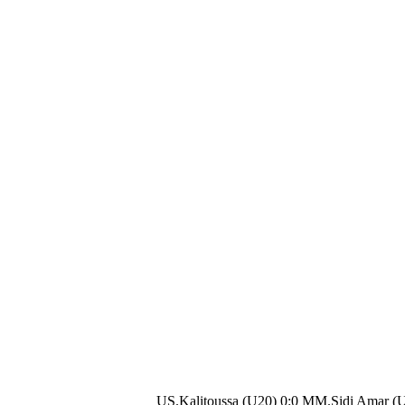
US.Kalitoussa (U20) 0:0 MM.Sidi Amar (