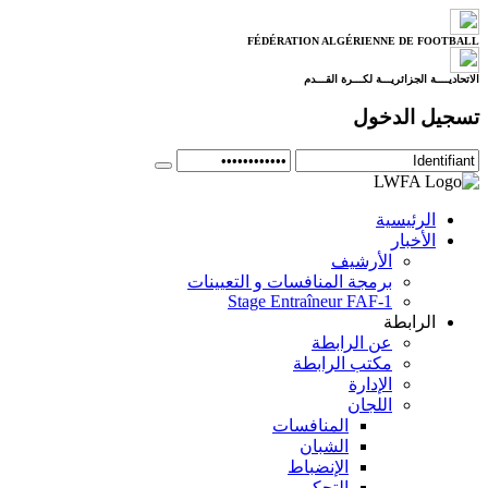
FÉDÉRATION ALGÉRIENNE DE FOOTBALL
الاتحاديــــة الجزائريـــة لكـــرة القـــدم
تسجيل الدخول
الرئيسية
الأخبار
الأرشيف
برمجة المنافسات و التعيينات
Stage Entraîneur FAF-1
الرابطة
عن الرابطة
مكتب الرابطة
الإدارة
اللجان
المنافسات
الشبان
الإنضباط
التحكيم