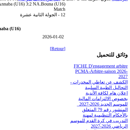
naba (U16) 3:2 NA.Bouna (U16)
Match
12 - الجولة الثانية عشرة
aba (U16)
2026-01-02
[Retour]
وثائق للتحميل
FICHE D'engagement arbitre
PCMA-Arbitre-saison 2026-
2027
الكشف عن تعاطي المخدرات -
التحاليل الطبية السلبية
إعلان هام لكافة الأندية
بخصوص الالتزامات المالية
للموسم الجديد 2026-2027_
المنشور رقم 79 المتعلق
بالأحكام التنظيمية لمهنة
التدريب في كرة القدم للموسم
الرياضي 2026-2027