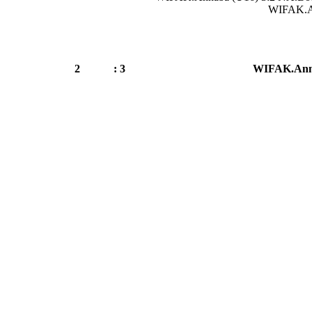
WIFAK.An
2
3 :
WIFAK.Ann