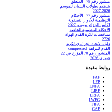
منشور رقم 78 - المتعلق
بتنظيم بطولات الشبان للموسم
2026-2027
منشور رقم 77 - الأحكام
التنظيمية للأدوار التصفوية
لكأس الجزائر موسم 2027
الأحكام التنظيمية الخاصة
بمنافسات لكرة القدم الهواة
2726
دليل-الاتحاد-الجزائري-لكرة-
القدم-للنزاهة_compressed
المنشور رقم 70 المؤرخ في 22
فيفري 2026
روابط مفيدة
FAF
LFP
LNFA
LIRF
LRFA
LWFG
FIFA
CAF