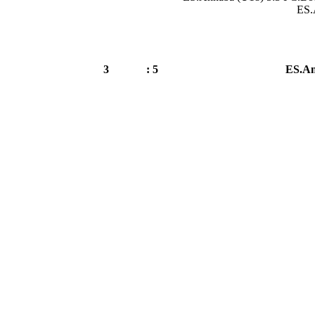
ES.
3
5 :
ES.An