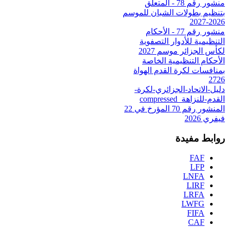
منشور رقم 78 - المتعلق
بتنظيم بطولات الشبان للموسم
2026-2027
منشور رقم 77 - الأحكام
التنظيمية للأدوار التصفوية
لكأس الجزائر موسم 2027
الأحكام التنظيمية الخاصة
بمنافسات لكرة القدم الهواة
2726
دليل-الاتحاد-الجزائري-لكرة-
القدم-للنزاهة_compressed
المنشور رقم 70 المؤرخ في 22
فيفري 2026
روابط مفيدة
FAF
LFP
LNFA
LIRF
LRFA
LWFG
FIFA
CAF