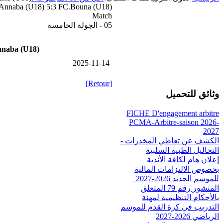
Annaba (U18) 5:3 FC.Bouna (U18)
Match
05 - الجولة الخامسة
naba (U18)
2025-11-14
[Retour]
وثائق للتحميل
FICHE D'engagement arbitre
PCMA-Arbitre-saison 2026-
2027
الكشف عن تعاطي المخدرات -
التحاليل الطبية السلبية
إعلان هام لكافة الأندية
بخصوص الالتزامات المالية
للموسم الجديد 2026-2027_
المنشور رقم 79 المتعلق
بالأحكام التنظيمية لمهنة
التدريب في كرة القدم للموسم
الرياضي 2026-2027