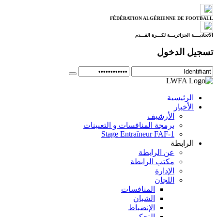
FÉDÉRATION ALGÉRIENNE DE FOOTBALL
الاتحاديــــة الجزائريـــة لكـــرة القـــدم
تسجيل الدخول
الرئيسية
الأخبار
الأرشيف
برمجة المنافسات و التعيينات
Stage Entraîneur FAF-1
الرابطة
عن الرابطة
مكتب الرابطة
الإدارة
اللجان
المنافسات
الشبان
الإنضباط
التحكيم