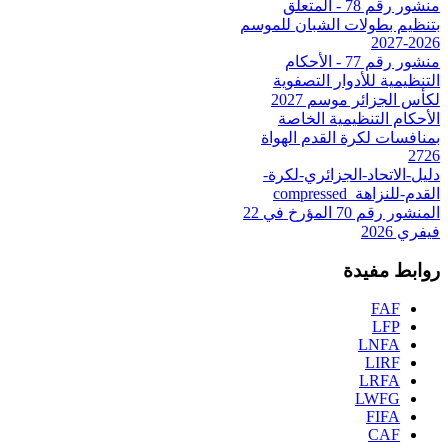
منشور رقم 78 - المتعلق
بتنظيم بطولات الشبان للموسم
2026-2027
منشور رقم 77 - الأحكام
التنظيمية للأدوار التصفوية
لكأس الجزائر موسم 2027
الأحكام التنظيمية الخاصة
بمنافسات لكرة القدم الهواة
2726
دليل-الاتحاد-الجزائري-لكرة-
القدم-للنزاهة_compressed
المنشور رقم 70 المؤرخ في 22
فيفري 2026
روابط مفيدة
FAF
LFP
LNFA
LIRF
LRFA
LWFG
FIFA
CAF