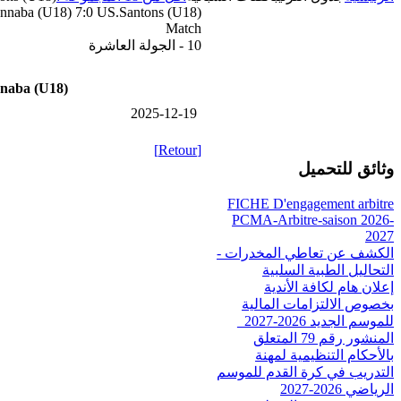
aba (U18) 7:0 US.Santons (U18)
Match
10 - الجولة العاشرة
aba (U18)
2025-12-19
[Retour]
وثائق للتحميل
FICHE D'engagement arbitre
PCMA-Arbitre-saison 2026-
2027
الكشف عن تعاطي المخدرات -
التحاليل الطبية السلبية
إعلان هام لكافة الأندية
بخصوص الالتزامات المالية
للموسم الجديد 2026-2027_
المنشور رقم 79 المتعلق
بالأحكام التنظيمية لمهنة
التدريب في كرة القدم للموسم
الرياضي 2026-2027