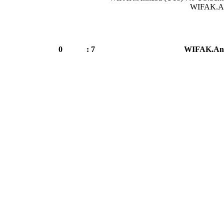
WIFAK.Ann
0
7 :
WIFAK.Ann