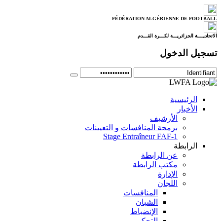
FÉDÉRATION ALGÉRIENNE DE FOOTBALL
الاتحاديــــة الجزائريـــة لكـــرة القـــدم
تسجيل الدخول
الرئيسية
الأخبار
الأرشيف
برمجة المنافسات و التعيينات
Stage Entraîneur FAF-1
الرابطة
عن الرابطة
مكتب الرابطة
الإدارة
اللجان
المنافسات
الشبان
الإنضباط
التحكيم