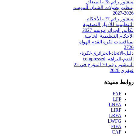
منشور رقم 78 - المتعلق
بتنظيم بطولات الشبان للموسم
2026-2027
منشور رقم 77 - الأحكام
التنظيمية للأدوار التصفوية
لكأس الجزائر موسم 2027
الأحكام التنظيمية الخاصة
بمنافسات لكرة القدم الهواة
2726
دليل-الاتحاد-الجزائري-لكرة-
القدم-للنزاهة_compressed
المنشور رقم 70 المؤرخ في 22
فيفري 2026
روابط مفيدة
FAF
LFP
LNFA
LIRF
LRFA
LWFG
FIFA
CAF