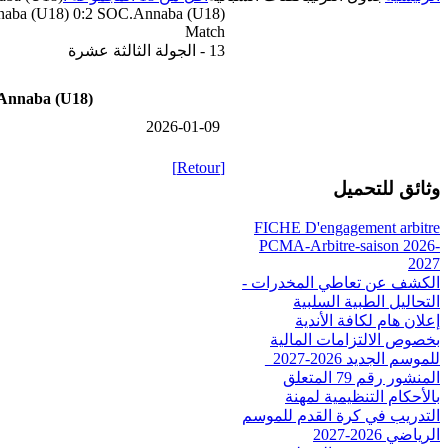
aba (U18) 0:2 SOC.Annaba (U18)
Match
13 - الجولة الثالثة عشرة
Annaba (U18)
2026-01-09
[Retour]
وثائق للتحميل
FICHE D'engagement arbitre
PCMA-Arbitre-saison 2026-
2027
الكشف عن تعاطي المخدرات -
التحاليل الطبية السلبية
إعلان هام لكافة الأندية
بخصوص الالتزامات المالية
للموسم الجديد 2026-2027_
المنشور رقم 79 المتعلق
بالأحكام التنظيمية لمهنة
التدريب في كرة القدم للموسم
الرياضي 2026-2027