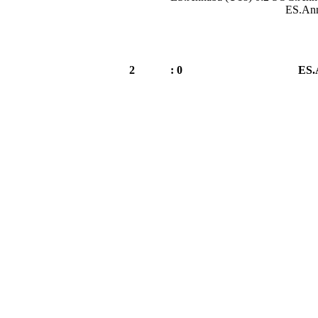
ES.Ann
2
0 :
ES.