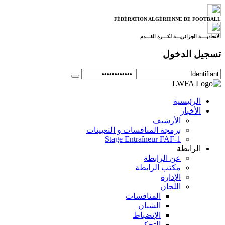
FÉDÉRATION ALGÉRIENNE DE FOOTBALL
الاتحاديــــة الجزائريـــة لكـــرة القـــدم
تسجيل الدخول
الرئيسية
الأخبار
الأرشيف
برمجة المنافسات و التعيينات
Stage Entraîneur FAF-1
الرابطة
عن الرابطة
مكتب الرابطة
الإدارة
اللجان
المنافسات
الشبان
الإنضباط
التحكيم