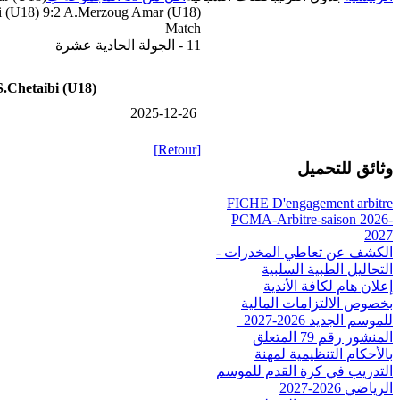
i (U18) 9:2 A.Merzoug Amar (U18)
Match
11 - الجولة الحادية عشرة
.Chetaibi (U18)
2025-12-26
[Retour]
وثائق للتحميل
FICHE D'engagement arbitre
PCMA-Arbitre-saison 2026-
2027
الكشف عن تعاطي المخدرات -
التحاليل الطبية السلبية
إعلان هام لكافة الأندية
بخصوص الالتزامات المالية
للموسم الجديد 2026-2027_
المنشور رقم 79 المتعلق
بالأحكام التنظيمية لمهنة
التدريب في كرة القدم للموسم
الرياضي 2026-2027