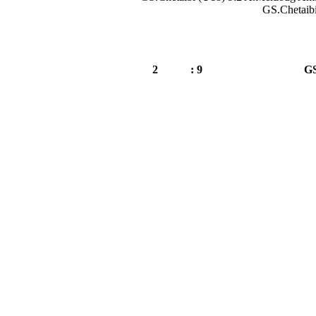
GS.Chetaib
2
9 :
GS