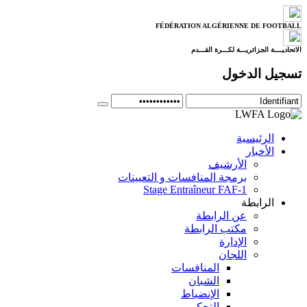
FÉDÉRATION ALGÉRIENNE DE FOOTBALL
الاتحاديــــة الجزائريـــة لكـــرة القـــدم
تسجيل الدخول
الرئيسية
الأخبار
الأرشيف
برمجة المنافسات و التعيينات
Stage Entraîneur FAF-1
الرابطة
عن الرابطة
مكتب الرابطة
الإدارة
اللجان
المنافسات
الشبان
الإنضباط
التحكيم