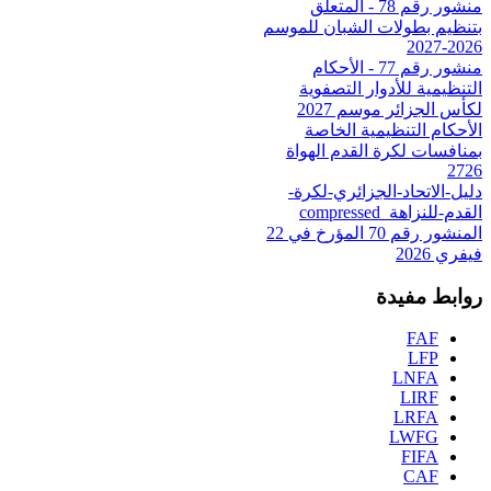
منشور رقم 78 - المتعلق
بتنظيم بطولات الشبان للموسم
2026-2027
منشور رقم 77 - الأحكام
التنظيمية للأدوار التصفوية
لكأس الجزائر موسم 2027
الأحكام التنظيمية الخاصة
بمنافسات لكرة القدم الهواة
2726
دليل-الاتحاد-الجزائري-لكرة-
القدم-للنزاهة_compressed
المنشور رقم 70 المؤرخ في 22
فيفري 2026
روابط مفيدة
FAF
LFP
LNFA
LIRF
LRFA
LWFG
FIFA
CAF