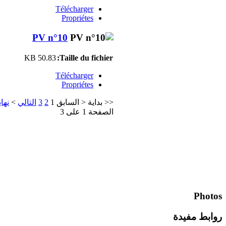
Télécharger
Propriétes
PV n°10
50.83 KB
Taille du fichier:
Télécharger
Propriétes
نهاي
>
التالي
3
2
1
السابق
<
بداية
<<
الصفحة 1 على 3
Photos
روابط مفيدة