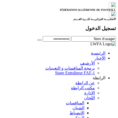
FÉDÉRATION ALGÉRIENNE DE FOOTBALL
الاتحاديــــة الجزائريـــة لكـــرة القـــدم
تسجيل الدخول
الرئيسية
الأخبار
الأرشيف
برمجة المنافسات و التعيينات
Stage Entraîneur FAF-1
الرابطة
عن الرابطة
مكتب الرابطة
الإدارة
اللجان
المنافسات
الشبان
الإنضباط
التحكيم