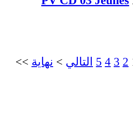
PV CD 
>>
نهاية
>
الي