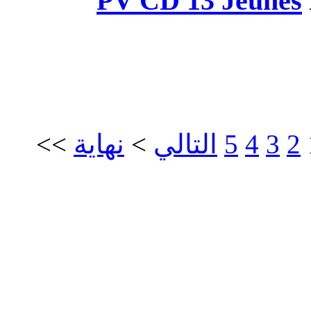
PV CD 
>>
نهاية
>
الي