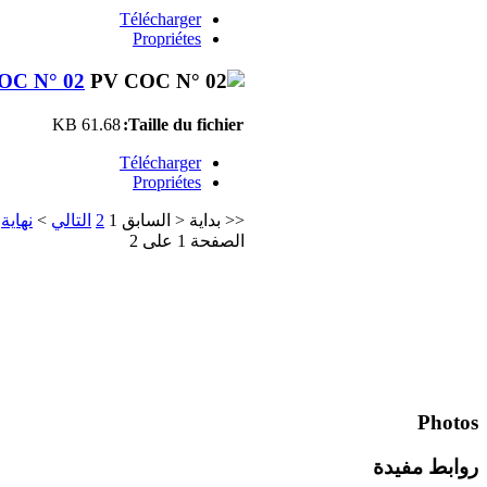
Télécharger
Propriétes
OC N° 02
61.68 KB
Taille du fichier:
Télécharger
Propriétes
>
نهاية
>
التالي
2
1
السابق
<
بداية
<<
الصفحة 1 على 2
Photos
روابط مفيدة