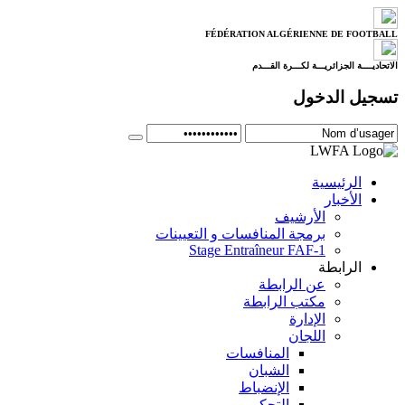
FÉDÉRATION ALGÉRIENNE DE FOOTBALL
الاتحاديــــة الجزائريـــة لكـــرة القـــدم
تسجيل الدخول
الرئيسية
الأخبار
الأرشيف
برمجة المنافسات و التعيينات
Stage Entraîneur FAF-1
الرابطة
عن الرابطة
مكتب الرابطة
الإدارة
اللجان
المنافسات
الشبان
الإنضباط
التحكيم