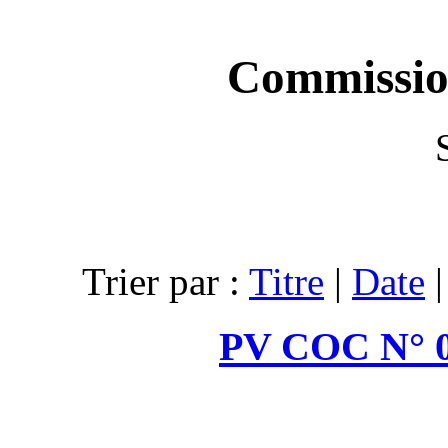
C
Trier par :
T
PV