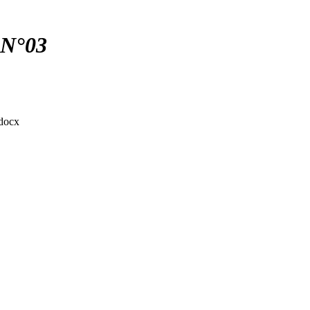
N°03
docx