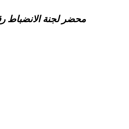
محضر لجنة الانضباط رقم 11 صنف ال