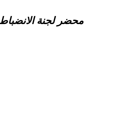
محضر لجنة الانضباط رقم 11 صن