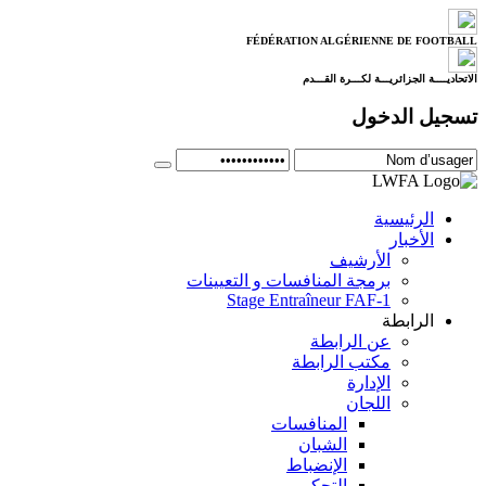
FÉDÉRATION ALGÉRIENNE DE FOOTBALL
الاتحاديــــة الجزائريـــة لكـــرة القـــدم
تسجيل الدخول
الرئيسية
الأخبار
الأرشيف
برمجة المنافسات و التعيينات
Stage Entraîneur FAF-1
الرابطة
عن الرابطة
مكتب الرابطة
الإدارة
اللجان
المنافسات
الشبان
الإنضباط
التحكيم