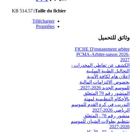
514.57 KB
Taille du fichier:
Télécharger
Propriétes
وثائق للتحميل
FICHE D'engagement arbitre
PCMA-Arbitre-saison 2026-
2027
الكشف عن تعاطي المخدرات -
التحاليل الطبية السلبية
إعلان هام لكافة الأندية
بخصوص الالتزامات المالية
للموسم الجديد 2026-2027_
المنشور رقم 79 المتعلق
بالأحكام التنظيمية لمهنة
التدريب في كرة القدم للموسم
الرياضي 2026-2027
منشور رقم 78 - المتعلق
بتنظيم بطولات الشبان للموسم
2026-2027