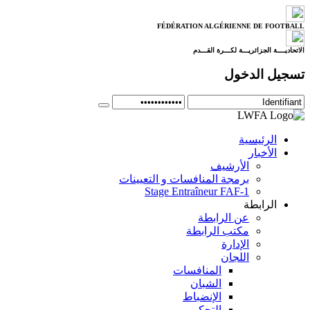
FÉDÉRATION ALGÉRIENNE DE FOOTBALL
الاتحاديــــة الجزائريـــة لكـــرة القـــدم
تسجيل الدخول
الرئيسية
الأخبار
الأرشيف
برمجة المنافسات و التعيينات
Stage Entraîneur FAF-1
الرابطة
عن الرابطة
مكتب الرابطة
الإدارة
اللجان
المنافسات
الشبان
الإنضباط
التحكيم