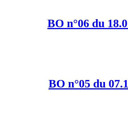
BO n°
BO n°