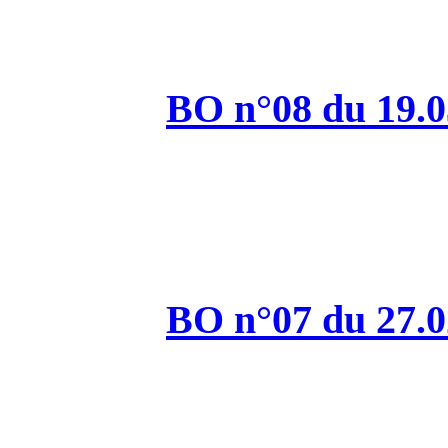
BO n°
BO n°