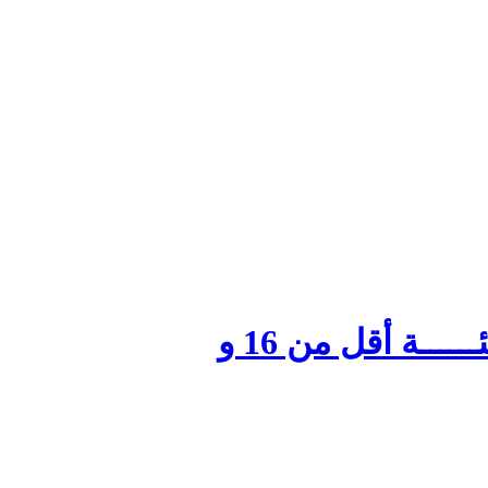
برمجـــة الدور التصفوي الثاني للمرحلة البلاي أوف فئــــــة أقل من 16 و