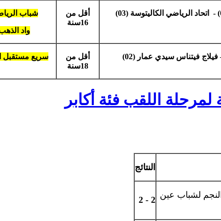
أقل من
شباب الريا
16سنة
واد الذهب
أقل من
سريع مستقبل ا
18سنة
ثة لمرحلة اللقب فئة أكابر
النتائج
لنجم لشباب عين
2 - 2