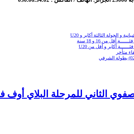
نية و الجولة الثالثة أكابر و U20
ــة أقل من 16 و 18 سنة
ئــــــة أكابر و أقل من U20
لقاء متأخر