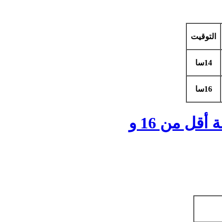
التوقيت
14سا
16
سا
نتائج الدور التصفوي الأول للمرحلة البلاي أوف فئــــــة أقل من 16 و