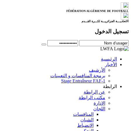
FÉDÉRATION ALGÉRIENNE DE FOOTBALL
الاتحاديــــة الجزائريـــة لكـــرة القـــدم
تسجيل الدخول
الرئيسية
الأخبار
الأرشيف
برمجة المنافسات و التعيينات
Stage Entraîneur FAF-1
الرابطة
عن الرابطة
مكتب الرابطة
الإدارة
اللجان
المنافسات
الشبان
الإنضباط
التحكيم