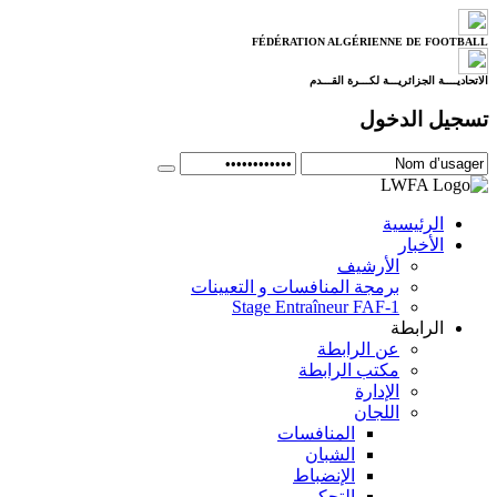
FÉDÉRATION ALGÉRIENNE DE FOOTBALL
الاتحاديــــة الجزائريـــة لكـــرة القـــدم
تسجيل الدخول
الرئيسية
الأخبار
الأرشيف
برمجة المنافسات و التعيينات
Stage Entraîneur FAF-1
الرابطة
عن الرابطة
مكتب الرابطة
الإدارة
اللجان
المنافسات
الشبان
الإنضباط
التحكيم