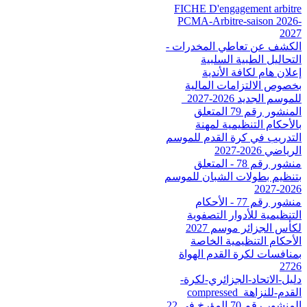
FICHE D'engagement arbitre
PCMA-Arbitre-saison 2026-
2027
الكشف عن تعاطي المخدرات -
التحاليل الطبية السلبية
إعلان هام لكافة الأندية
بخصوص الالتزامات المالية
للموسم الجديد 2026-2027_
المنشور رقم 79 المتعلق
بالأحكام التنظيمية لمهنة
التدريب في كرة القدم للموسم
الرياضي 2026-2027
منشور رقم 78 - المتعلق
بتنظيم بطولات الشبان للموسم
2026-2027
منشور رقم 77 - الأحكام
التنظيمية للأدوار التصفوية
لكأس الجزائر موسم 2027
الأحكام التنظيمية الخاصة
بمنافسات لكرة القدم الهواة
2726
دليل-الاتحاد-الجزائري-لكرة-
القدم-للنزاهة_compressed
المنشور رقم 70 المؤرخ في 22