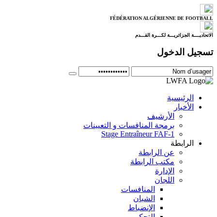
FÉDÉRATION ALGÉRIENNE DE FOOTBALL
الاتحاديــــة الجزائريـــة لكـــرة القـــدم
تسجيل الدخول
الرئيسية
الأخبار
الأرشيف
برمجة المنافسات و التعيينات
Stage Entraîneur FAF-1
الرابطة
عن الرابطة
مكتب الرابطة
الإدارة
اللجان
المنافسات
الشبان
الإنضباط
التحكيم