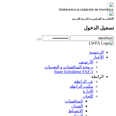
FÉDÉRATION ALGÉRIENNE DE FOOTBALL
الاتحاديــــة الجزائريـــة لكـــرة القـــدم
تسجيل الدخول
الرئيسية
الأخبار
الأرشيف
برمجة المنافسات و التعيينات
Stage Entraîneur FAF-1
الرابطة
عن الرابطة
مكتب الرابطة
الإدارة
اللجان
المنافسات
الشبان
الإنضباط
التحكيم