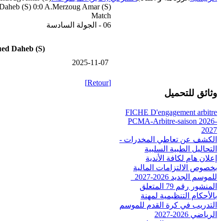
aheb (S) 0:0 A.Merzoug Amar (S)
Match
06 - الجولة السادسة
d Daheb (S)
2025-11-07
[Retour]
وثائق للتحميل
FICHE D'engagement arbitre
PCMA-Arbitre-saison 2026-
2027
الكشف عن تعاطي المخدرات -
التحاليل الطبية السلبية
إعلان هام لكافة الأندية
بخصوص الالتزامات المالية
للموسم الجديد 2026-2027_
المنشور رقم 79 المتعلق
بالأحكام التنظيمية لمهنة
التدريب في كرة القدم للموسم
الرياضي 2026-2027