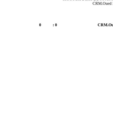
CRM.Oued D
0
0 :
CRM.Oue