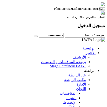
FÉDÉRATION ALGÉRIENNE DE FOOTBALL
الاتحاديــــة الجزائريـــة لكـــرة القـــدم
تسجيل الدخول
الرئيسية
الأخبار
الأرشيف
برمجة المنافسات و التعيينات
Stage Entraîneur FAF-1
الرابطة
عن الرابطة
مكتب الرابطة
الإدارة
اللجان
المنافسات
الشبان
الإنضباط
التحكيم