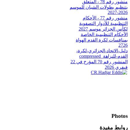
منشور رقم 78 - المتعلق
بتنظيم بطولات الشبان للموسم
2026-2027
منشور رقم 77 - الأحكام
التنظيمية للأدوار التصفوية
لكأس الجزائر موسم 2027
الأحكام التنظيمية الخاصة
بمنافسات لكرة القدم الهواة
2726
دليل-الاتحاد-الجزائري-لكرة-
القدم-للنزاهة_compressed
المنشور رقم 70 المؤرخ في 22
فيفري 2026
Photos
روابط مفيدة