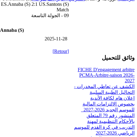
ES.Annaba (S) 2:1 US.Santons (S)
Match
09 - الجولة التاسعة
Annaba (S)
2025-11-28
[Retour]
وثائق للتحميل
FICHE D'engagement arbitre
PCMA-Arbitre-saison 2026-
2027
الكشف عن تعاطي المخدرات -
التحاليل الطبية السلبية
إعلان هام لكافة الأندية
بخصوص الالتزامات المالية
للموسم الجديد 2026-2027_
المنشور رقم 79 المتعلق
بالأحكام التنظيمية لمهنة
التدريب في كرة القدم للموسم
الرياضي 2026-2027