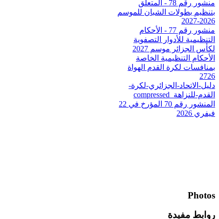
منشور رقم 78 - المتعلق
بتنظيم بطولات الشبان للموسم
2026-2027
منشور رقم 77 - الأحكام
التنظيمية للأدوار التصفوية
لكأس الجزائر موسم 2027
الأحكام التنظيمية الخاصة
بمنافسات لكرة القدم الهواة
2726
دليل-الاتحاد-الجزائري-لكرة-
القدم-للنزاهة_compressed
المنشور رقم 70 المؤرخ في 22
فيفري 2026
Photos
روابط مفيدة