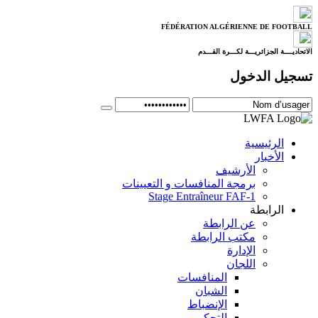
FÉDÉRATION ALGÉRIENNE DE FOOTBALL
الاتحاديــــة الجزائريـــة لكـــرة القـــدم
تسجيل الدخول
الرئيسية
الأخبار
الأرشيف
برمجة المنافسات و التعيينات
Stage Entraîneur FAF-1
الرابطة
عن الرابطة
مكتب الرابطة
الإدارة
اللجان
المنافسات
الشبان
الإنضباط
التحكيم