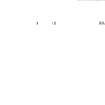
1
2 :
ES.