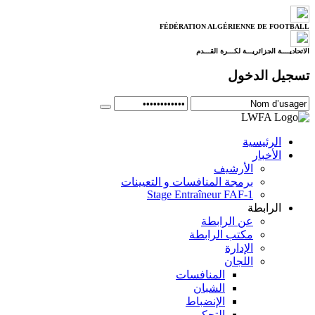
FÉDÉRATION ALGÉRIENNE DE FOOTBALL
الاتحاديــــة الجزائريـــة لكـــرة القـــدم
تسجيل الدخول
الرئيسية
الأخبار
الأرشيف
برمجة المنافسات و التعيينات
Stage Entraîneur FAF-1
الرابطة
عن الرابطة
مكتب الرابطة
الإدارة
اللجان
المنافسات
الشبان
الإنضباط
التحكيم