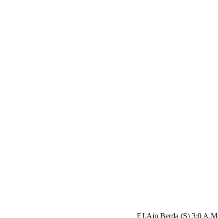
EJ.Ain Berda (S) 3:0 A.M