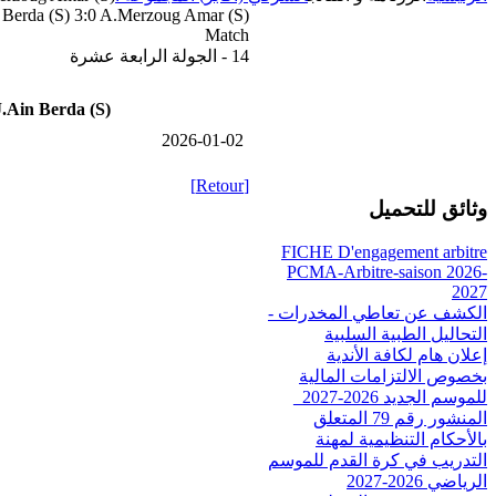
 Berda (S) 3:0 A.Merzoug Amar (S)
Match
14 - الجولة الرابعة عشرة
.Ain Berda (S)
2026-01-02
[Retour]
وثائق للتحميل
FICHE D'engagement arbitre
PCMA-Arbitre-saison 2026-
2027
الكشف عن تعاطي المخدرات -
التحاليل الطبية السلبية
إعلان هام لكافة الأندية
بخصوص الالتزامات المالية
للموسم الجديد 2026-2027_
المنشور رقم 79 المتعلق
بالأحكام التنظيمية لمهنة
التدريب في كرة القدم للموسم
الرياضي 2026-2027