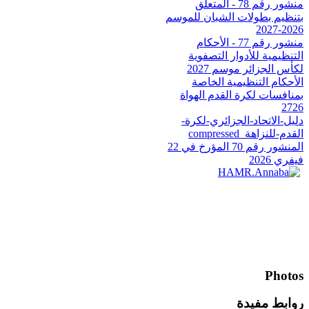
منشور رقم 78 - المتعلق
بتنظيم بطولات الشبان للموسم
2026-2027
منشور رقم 77 - الأحكام
التنظيمية للأدوار التصفوية
لكأس الجزائر موسم 2027
الأحكام التنظيمية الخاصة
بمنافسات لكرة القدم الهواة
2726
دليل-الاتحاد-الجزائري-لكرة-
القدم-للنزاهة_compressed
المنشور رقم 70 المؤرخ في 22
فيفري 2026
Photos
روابط مفيدة