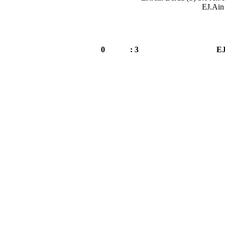
EJ.Ain
0
3 :
EJ