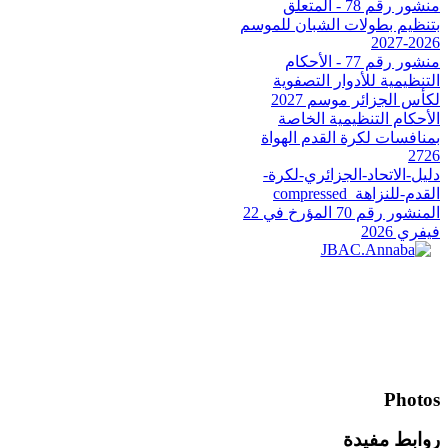
منشور رقم 78 - المتعلق
بتنظيم بطولات الشبان للموسم
2026-2027
منشور رقم 77 - الأحكام
التنظيمية للأدوار التصفوية
لكأس الجزائر موسم 2027
الأحكام التنظيمية الخاصة
بمنافسات لكرة القدم الهواة
2726
دليل-الاتحاد-الجزائري-لكرة-
القدم-للنزاهة_compressed
المنشور رقم 70 المؤرخ في 22
فيفري 2026
Photos
روابط مفيدة