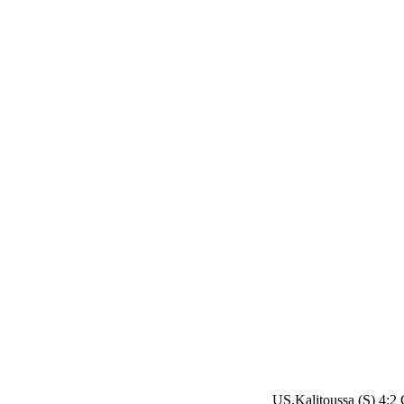
US.Kalitoussa (S) 4:2