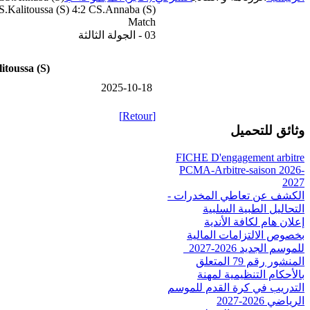
.Kalitoussa (S) 4:2 CS.Annaba (S)
Match
03 - الجولة الثالثة
itoussa (S)
2025-10-18
[Retour]
وثائق للتحميل
FICHE D'engagement arbitre
PCMA-Arbitre-saison 2026-
2027
الكشف عن تعاطي المخدرات -
التحاليل الطبية السلبية
إعلان هام لكافة الأندية
بخصوص الالتزامات المالية
للموسم الجديد 2026-2027_
المنشور رقم 79 المتعلق
بالأحكام التنظيمية لمهنة
التدريب في كرة القدم للموسم
الرياضي 2026-2027