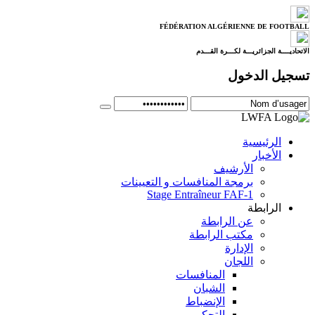
FÉDÉRATION ALGÉRIENNE DE FOOTBALL
الاتحاديــــة الجزائريـــة لكـــرة القـــدم
تسجيل الدخول
الرئيسية
الأخبار
الأرشيف
برمجة المنافسات و التعيينات
Stage Entraîneur FAF-1
الرابطة
عن الرابطة
مكتب الرابطة
الإدارة
اللجان
المنافسات
الشبان
الإنضباط
التحكيم