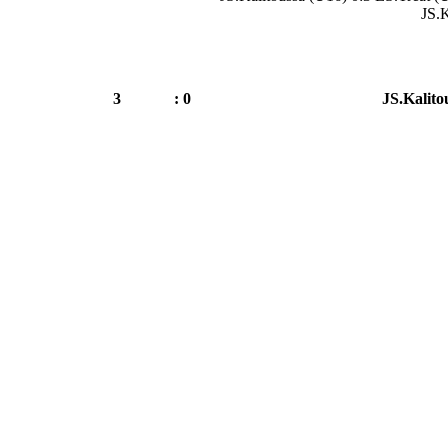
JS.K
3
0 :
JS.Kalito