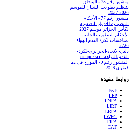
منشور رقم 78 - المتعلق
بتنظيم بطولات الشبان للموسم
2026-2027
منشور رقم 77 - الأحكام
التنظيمية للأدوار التصفوية
لكأس الجزائر موسم 2027
الأحكام التنظيمية الخاصة
بمنافسات لكرة القدم الهواة
2726
دليل-الاتحاد-الجزائري-لكرة-
القدم-للنزاهة_compressed
المنشور رقم 70 المؤرخ في 22
فيفري 2026
روابط مفيدة
FAF
LFP
LNFA
LIRF
LRFA
LWFG
FIFA
CAF