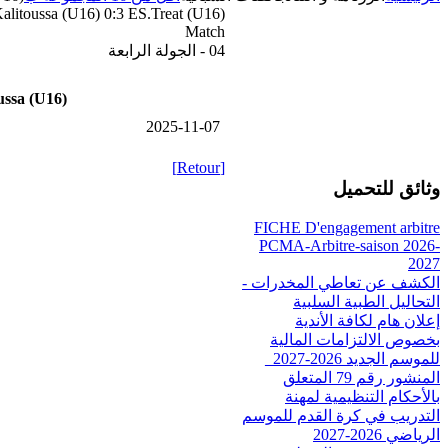
alitoussa (U16) 0:3 ES.Treat (U16)
Match
04 - الجولة الرابعة
ussa (U16)
2025-11-07
[Retour]
وثائق للتحميل
FICHE D'engagement arbitre
PCMA-Arbitre-saison 2026-
2027
الكشف عن تعاطي المخدرات -
التحاليل الطبية السلبية
إعلان هام لكافة الأندية
بخصوص الالتزامات المالية
للموسم الجديد 2026-2027_
المنشور رقم 79 المتعلق
بالأحكام التنظيمية لمهنة
التدريب في كرة القدم للموسم
الرياضي 2026-2027