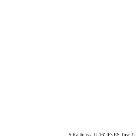
JS.Kalitoussa (U16) 0:3 ES.Treat (