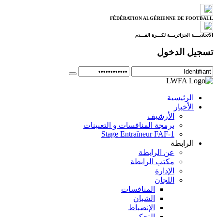
FÉDÉRATION ALGÉRIENNE DE FOOTBALL
الاتحاديــــة الجزائريـــة لكـــرة القـــدم
تسجيل الدخول
الرئيسية
الأخبار
الأرشيف
برمجة المنافسات و التعيينات
Stage Entraîneur FAF-1
الرابطة
عن الرابطة
مكتب الرابطة
الإدارة
اللجان
المنافسات
الشبان
الإنضباط
التحكيم