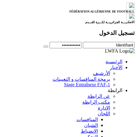
FÉDÉRATION ALGÉRIENNE DE FOOTBALL
الاتحاديــــة الجزائريـــة لكـــرة القـــدم
تسجيل الدخول
الرئيسية
الأخبار
الأرشيف
برمجة المنافسات و التعيينات
Stage Entraîneur FAF-1
الرابطة
عن الرابطة
مكتب الرابطة
الإدارة
اللجان
المنافسات
الشبان
الإنضباط
التحكيم