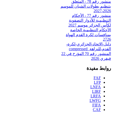
منشور رقم 78 - المتعلق
بتنظيم بطولات الشبان للموسم
2026-2027
منشور رقم 77 - الأحكام
التنظيمية للأدوار التصفوية
لكأس الجزائر موسم 2027
الأحكام التنظيمية الخاصة
بمنافسات لكرة القدم الهواة
2726
دليل-الاتحاد-الجزائري-لكرة-
القدم-للنزاهة_compressed
المنشور رقم 70 المؤرخ في 22
فيفري 2026
روابط مفيدة
FAF
LFP
LNFA
LIRF
LRFA
LWFG
FIFA
CAF