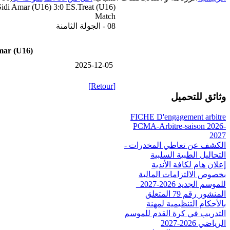
di Amar (U16) 3:0 ES.Treat (U16)
Match
08 - الجولة الثامنة
ar (U16)
2025-12-05
[Retour]
وثائق للتحميل
FICHE D'engagement arbitre
PCMA-Arbitre-saison 2026-
2027
الكشف عن تعاطي المخدرات -
التحاليل الطبية السلبية
إعلان هام لكافة الأندية
بخصوص الالتزامات المالية
للموسم الجديد 2026-2027_
المنشور رقم 79 المتعلق
بالأحكام التنظيمية لمهنة
التدريب في كرة القدم للموسم
الرياضي 2026-2027