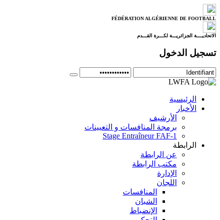
FÉDÉRATION ALGÉRIENNE DE FOOTBALL
الاتحاديــــة الجزائريـــة لكـــرة القـــدم
تسجيل الدخول
الرئيسية
الأخبار
الأرشيف
برمجة المنافسات و التعيينات
Stage Entraîneur FAF-1
الرابطة
عن الرابطة
مكتب الرابطة
الإدارة
اللجان
المنافسات
الشبان
الإنضباط
التحكيم