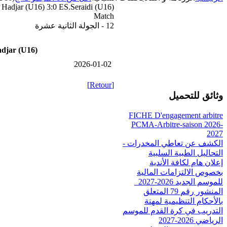
Hadjar (U16) 3:0 ES.Seraidi (U16)
Match
12 - الجولة الثانية عشرة
djar (U16)
2026-01-02
[Retour]
وثائق للتحميل
FICHE D'engagement arbitre
PCMA-Arbitre-saison 2026-
2027
الكشف عن تعاطي المخدرات -
التحاليل الطبية السلبية
إعلان هام لكافة الأندية
بخصوص الالتزامات المالية
للموسم الجديد 2026-2027_
المنشور رقم 79 المتعلق
بالأحكام التنظيمية لمهنة
التدريب في كرة القدم للموسم
الرياضي 2026-2027