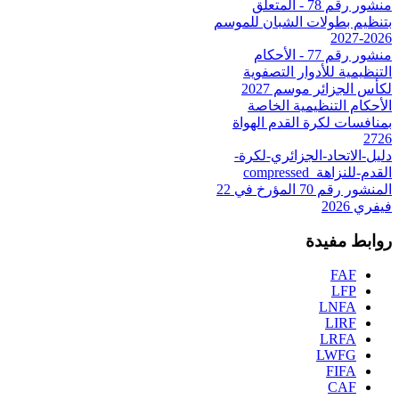
منشور رقم 78 - المتعلق
بتنظيم بطولات الشبان للموسم
2026-2027
منشور رقم 77 - الأحكام
التنظيمية للأدوار التصفوية
لكأس الجزائر موسم 2027
الأحكام التنظيمية الخاصة
بمنافسات لكرة القدم الهواة
2726
دليل-الاتحاد-الجزائري-لكرة-
القدم-للنزاهة_compressed
المنشور رقم 70 المؤرخ في 22
فيفري 2026
روابط مفيدة
FAF
LFP
LNFA
LIRF
LRFA
LWFG
FIFA
CAF