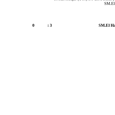
SM.El 
0
3 :
SM.El Ha