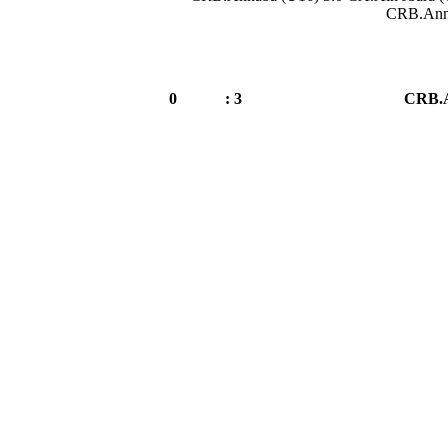
CRB.Anna
0
3 :
CRB.A