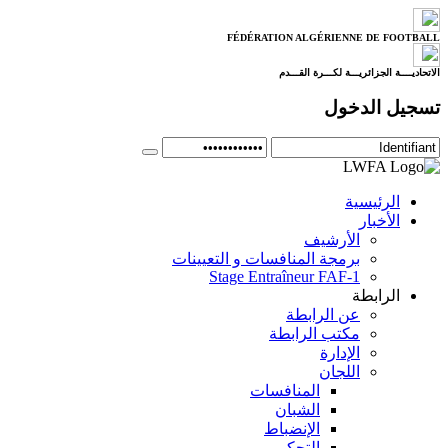
FÉDÉRATION ALGÉRIENNE DE FOOTBALL
الاتحاديــــة الجزائريـــة لكـــرة القـــدم
تسجيل الدخول
الرئيسية
الأخبار
الأرشيف
برمجة المنافسات و التعيينات
Stage Entraîneur FAF-1
الرابطة
عن الرابطة
مكتب الرابطة
الإدارة
اللجان
المنافسات
الشبان
الإنضباط
التحكيم