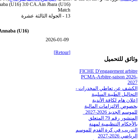
ba (U16) 3:0 CA.Ain Jbara (U16)
Match
13 - الجولة الثالثة عشرة
nnaba (U16)
2026-01-09
[Retour]
وثائق للتحميل
FICHE D'engagement arbitre
PCMA-Arbitre-saison 2026-
2027
الكشف عن تعاطي المخدرات -
التحاليل الطبية السلبية
إعلان هام لكافة الأندية
بخصوص الالتزامات المالية
للموسم الجديد 2026-2027_
المنشور رقم 79 المتعلق
بالأحكام التنظيمية لمهنة
التدريب في كرة القدم للموسم
الرياضي 2026-2027