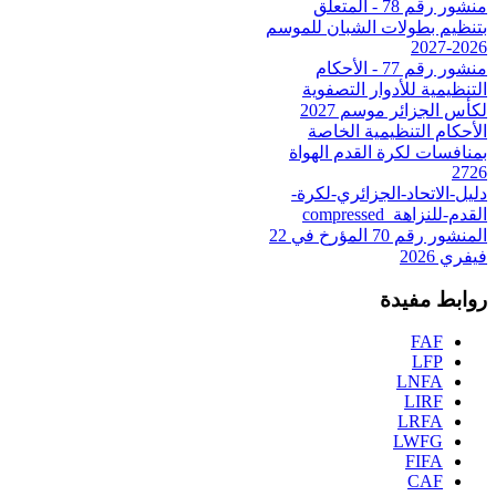
منشور رقم 78 - المتعلق
بتنظيم بطولات الشبان للموسم
2026-2027
منشور رقم 77 - الأحكام
التنظيمية للأدوار التصفوية
لكأس الجزائر موسم 2027
الأحكام التنظيمية الخاصة
بمنافسات لكرة القدم الهواة
2726
دليل-الاتحاد-الجزائري-لكرة-
القدم-للنزاهة_compressed
المنشور رقم 70 المؤرخ في 22
فيفري 2026
روابط مفيدة
FAF
LFP
LNFA
LIRF
LRFA
LWFG
FIFA
CAF