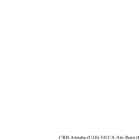
CRB.Annaba (U16) 3:0 CA.Ain Jbara (