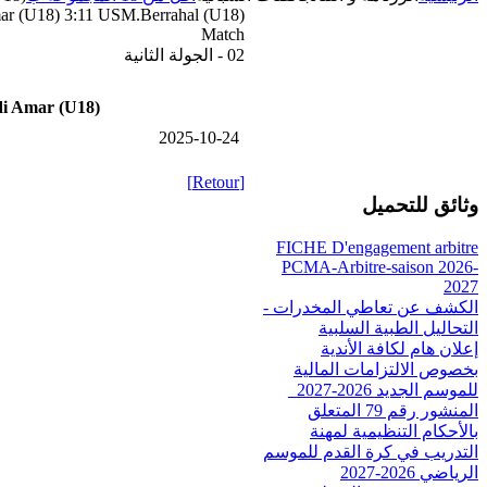
r (U18) 3:11 USM.Berrahal (U18)
Match
02 - الجولة الثانية
i Amar (U18)
2025-10-24
[Retour]
وثائق للتحميل
FICHE D'engagement arbitre
PCMA-Arbitre-saison 2026-
2027
الكشف عن تعاطي المخدرات -
التحاليل الطبية السلبية
إعلان هام لكافة الأندية
بخصوص الالتزامات المالية
للموسم الجديد 2026-2027_
المنشور رقم 79 المتعلق
بالأحكام التنظيمية لمهنة
التدريب في كرة القدم للموسم
الرياضي 2026-2027