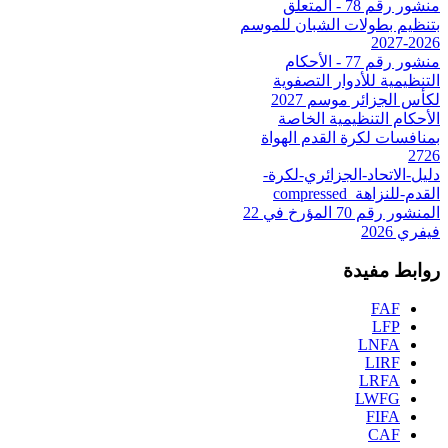
منشور رقم 78 - المتعلق
بتنظيم بطولات الشبان للموسم
2026-2027
منشور رقم 77 - الأحكام
التنظيمية للأدوار التصفوية
لكأس الجزائر موسم 2027
الأحكام التنظيمية الخاصة
بمنافسات لكرة القدم الهواة
2726
دليل-الاتحاد-الجزائري-لكرة-
القدم-للنزاهة_compressed
المنشور رقم 70 المؤرخ في 22
فيفري 2026
روابط مفيدة
FAF
LFP
LNFA
LIRF
LRFA
LWFG
FIFA
CAF