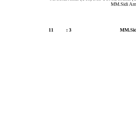
MM.Sidi Ama
11
3 :
MM.Sid