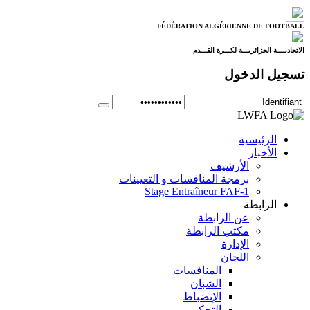
FÉDÉRATION ALGÉRIENNE DE FOOTBALL
الاتحاديــــة الجزائريـــة لكـــرة القـــدم
تسجيل الدخول
الرئيسية
الأخبار
الأرشيف
برمجة المنافسات و التعيينات
Stage Entraîneur FAF-1
الرابطة
عن الرابطة
مكتب الرابطة
الإدارة
اللجان
المنافسات
الشبان
الإنضباط
التحكيم