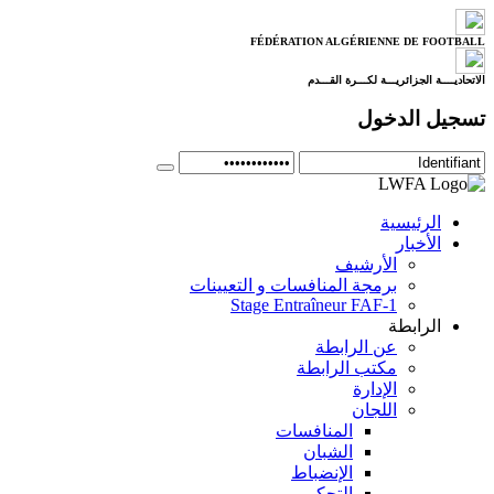
FÉDÉRATION ALGÉRIENNE DE FOOTBALL
الاتحاديــــة الجزائريـــة لكـــرة القـــدم
تسجيل الدخول
الرئيسية
الأخبار
الأرشيف
برمجة المنافسات و التعيينات
Stage Entraîneur FAF-1
الرابطة
عن الرابطة
مكتب الرابطة
الإدارة
اللجان
المنافسات
الشبان
الإنضباط
التحكيم