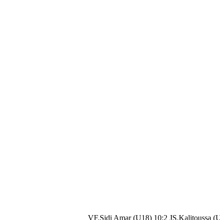
VF.Sidi Amar (U18) 10:2 JS.Kalitoussa (