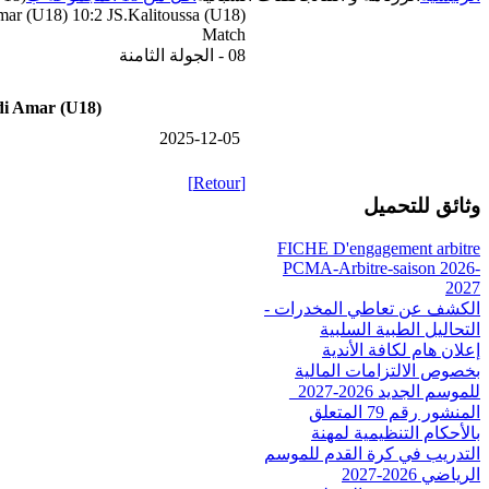
mar (U18) 10:2 JS.Kalitoussa (U18)
Match
08 - الجولة الثامنة
di Amar (U18)
2025-12-05
[Retour]
وثائق للتحميل
FICHE D'engagement arbitre
PCMA-Arbitre-saison 2026-
2027
الكشف عن تعاطي المخدرات -
التحاليل الطبية السلبية
إعلان هام لكافة الأندية
بخصوص الالتزامات المالية
للموسم الجديد 2026-2027_
المنشور رقم 79 المتعلق
بالأحكام التنظيمية لمهنة
التدريب في كرة القدم للموسم
الرياضي 2026-2027