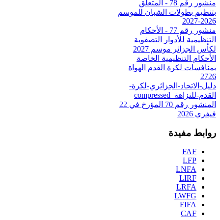
منشور رقم 78 - المتعلق
بتنظيم بطولات الشبان للموسم
2026-2027
منشور رقم 77 - الأحكام
التنظيمية للأدوار التصفوية
لكأس الجزائر موسم 2027
الأحكام التنظيمية الخاصة
بمنافسات لكرة القدم الهواة
2726
دليل-الاتحاد-الجزائري-لكرة-
القدم-للنزاهة_compressed
المنشور رقم 70 المؤرخ في 22
فيفري 2026
روابط مفيدة
FAF
LFP
LNFA
LIRF
LRFA
LWFG
FIFA
CAF