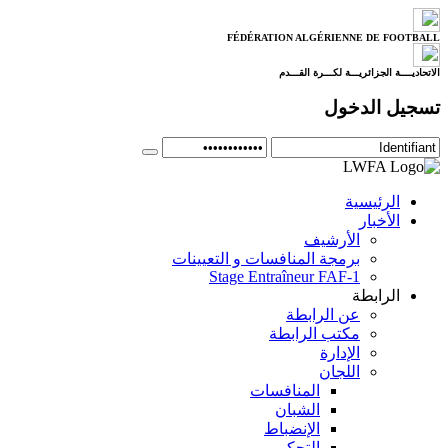
FÉDÉRATION ALGÉRIENNE DE FOOTBALL
الاتحاديــــة الجزائريـــة لكـــرة القـــدم
تسجيل الدخول
الرئيسية
الأخبار
الأرشيف
برمجة المنافسات و التعيينات
Stage Entraîneur FAF-1
الرابطة
عن الرابطة
مكتب الرابطة
الإدارة
اللجان
المنافسات
الشبان
الإنضباط
التحكيم