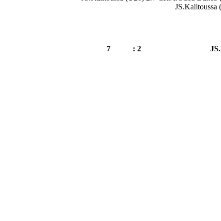
JS.Kalitouss
7
2 :
JS.