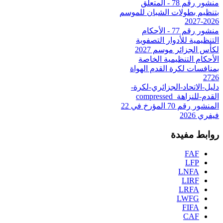
منشور رقم 78 - المتعلق
بتنظيم بطولات الشبان للموسم
2026-2027
منشور رقم 77 - الأحكام
التنظيمية للأدوار التصفوية
لكأس الجزائر موسم 2027
الأحكام التنظيمية الخاصة
بمنافسات لكرة القدم الهواة
2726
دليل-الاتحاد-الجزائري-لكرة-
القدم-للنزاهة_compressed
المنشور رقم 70 المؤرخ في 22
فيفري 2026
روابط مفيدة
FAF
LFP
LNFA
LIRF
LRFA
LWFG
FIFA
CAF