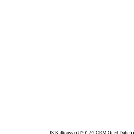
JS.Kalitoussa (U20) 2:7 CRM.Oued Daheb 