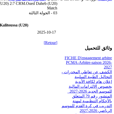
a (U20) 2:7 CRM.Oued Daheb (U20)
Match
03 - الجولة الثالثة
Kalitoussa (U20)
2025-10-17
[Retour]
وثائق للتحميل
FICHE D'engagement arbitre
PCMA-Arbitre-saison 2026-
2027
الكشف عن تعاطي المخدرات -
التحاليل الطبية السلبية
إعلان هام لكافة الأندية
بخصوص الالتزامات المالية
للموسم الجديد 2026-2027_
المنشور رقم 79 المتعلق
بالأحكام التنظيمية لمهنة
التدريب في كرة القدم للموسم
الرياضي 2026-2027