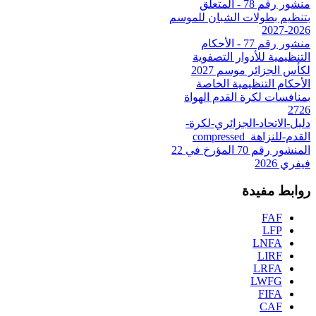
منشور رقم 78 - المتعلق
بتنظيم بطولات الشبان للموسم
2026-2027
منشور رقم 77 - الأحكام
التنظيمية للأدوار التصفوية
لكأس الجزائر موسم 2027
الأحكام التنظيمية الخاصة
بمنافسات لكرة القدم الهواة
2726
دليل-الاتحاد-الجزائري-لكرة-
القدم-للنزاهة_compressed
المنشور رقم 70 المؤرخ في 22
فيفري 2026
روابط مفيدة
FAF
LFP
LNFA
LIRF
LRFA
LWFG
FIFA
CAF