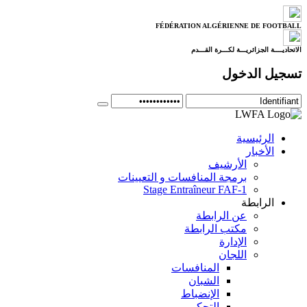
FÉDÉRATION ALGÉRIENNE DE FOOTBALL
الاتحاديــــة الجزائريـــة لكـــرة القـــدم
تسجيل الدخول
الرئيسية
الأخبار
الأرشيف
برمجة المنافسات و التعيينات
Stage Entraîneur FAF-1
الرابطة
عن الرابطة
مكتب الرابطة
الإدارة
اللجان
المنافسات
الشبان
الإنضباط
التحكيم