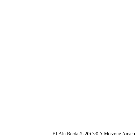
EJ.Ain Berda (U20) 3:0 A.Merzoug Amar 