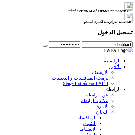
FÉDÉRATION ALGÉRIENNE DE FOOTBALL
الاتحاديــــة الجزائريـــة لكـــرة القـــدم
تسجيل الدخول
الرئيسية
الأخبار
الأرشيف
برمجة المنافسات و التعيينات
Stage Entraîneur FAF-1
الرابطة
عن الرابطة
مكتب الرابطة
الإدارة
اللجان
المنافسات
الشبان
الإنضباط
التحكيم