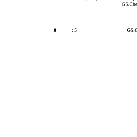
GS.Che
0
5 :
GS.C