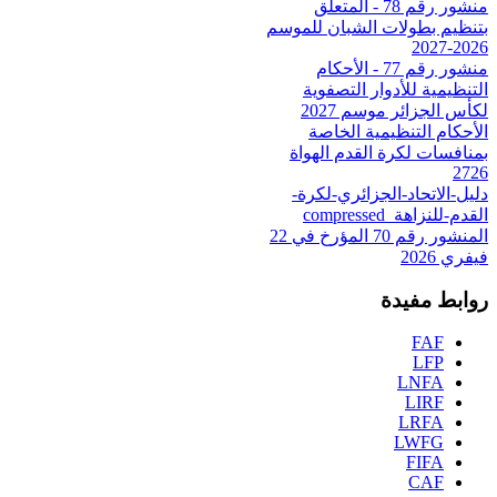
منشور رقم 78 - المتعلق
بتنظيم بطولات الشبان للموسم
2026-2027
منشور رقم 77 - الأحكام
التنظيمية للأدوار التصفوية
لكأس الجزائر موسم 2027
الأحكام التنظيمية الخاصة
بمنافسات لكرة القدم الهواة
2726
دليل-الاتحاد-الجزائري-لكرة-
القدم-للنزاهة_compressed
المنشور رقم 70 المؤرخ في 22
فيفري 2026
روابط مفيدة
FAF
LFP
LNFA
LIRF
LRFA
LWFG
FIFA
CAF