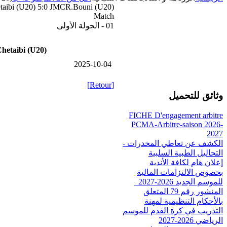
taibi (U20) 5:0 JMCR.Bouni (U20)
Match
01 - الجولة الأولى
hetaibi (U20)
2025-10-04
[Retour]
وثائق للتحميل
FICHE D'engagement arbitre
PCMA-Arbitre-saison 2026-
2027
الكشف عن تعاطي المخدرات -
التحاليل الطبية السلبية
إعلان هام لكافة الأندية
بخصوص الالتزامات المالية
للموسم الجديد 2026-2027_
المنشور رقم 79 المتعلق
بالأحكام التنظيمية لمهنة
التدريب في كرة القدم للموسم
الرياضي 2026-2027