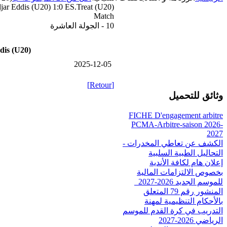
ar Eddis (U20) 1:0 ES.Treat (U20)
Match
10 - الجولة العاشرة
is (U20)
2025-12-05
[Retour]
وثائق للتحميل
FICHE D'engagement arbitre
PCMA-Arbitre-saison 2026-
2027
الكشف عن تعاطي المخدرات -
التحاليل الطبية السلبية
إعلان هام لكافة الأندية
بخصوص الالتزامات المالية
للموسم الجديد 2026-2027_
المنشور رقم 79 المتعلق
بالأحكام التنظيمية لمهنة
التدريب في كرة القدم للموسم
الرياضي 2026-2027