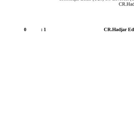
CR.Hadj
0
1 :
CR.Hadjar Edd