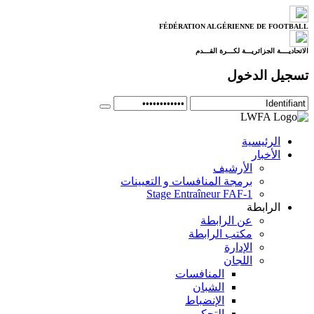
FÉDÉRATION ALGÉRIENNE DE FOOTBALL
الاتحاديــــة الجزائريـــة لكـــرة القـــدم
تسجيل الدخول
الرئيسية
الأخبار
الأرشيف
برمجة المنافسات و التعيينات
Stage Entraîneur FAF-1
الرابطة
عن الرابطة
مكتب الرابطة
الإدارة
اللجان
المنافسات
الشبان
الإنضباط
التحكيم