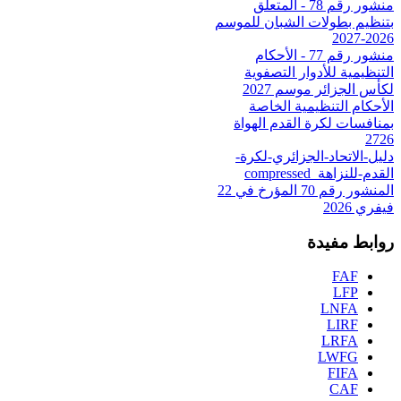
منشور رقم 78 - المتعلق
بتنظيم بطولات الشبان للموسم
2026-2027
منشور رقم 77 - الأحكام
التنظيمية للأدوار التصفوية
لكأس الجزائر موسم 2027
الأحكام التنظيمية الخاصة
بمنافسات لكرة القدم الهواة
2726
دليل-الاتحاد-الجزائري-لكرة-
القدم-للنزاهة_compressed
المنشور رقم 70 المؤرخ في 22
فيفري 2026
روابط مفيدة
FAF
LFP
LNFA
LIRF
LRFA
LWFG
FIFA
CAF