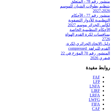
منشور رقم 78 - المتعلق
بتنظيم بطولات الشبان للموسم
2026-2027
منشور رقم 77 - الأحكام
التنظيمية للأدوار التصفوية
لكأس الجزائر موسم 2027
الأحكام التنظيمية الخاصة
بمنافسات لكرة القدم الهواة
2726
دليل-الاتحاد-الجزائري-لكرة-
القدم-للنزاهة_compressed
المنشور رقم 70 المؤرخ في 22
فيفري 2026
روابط مفيدة
FAF
LFP
LNFA
LIRF
LRFA
LWFG
FIFA
CAF