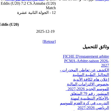
 Eddis (U20) 7:2 CS.Annaba (U20)
Match
12 - الجولة الثانية عشرة
ddis (U20)
2025-12-19
[Retour]
وثائق للتحميل
FICHE D'engagement arbitre
PCMA-Arbitre-saison 2026-
2027
الكشف عن تعاطي المخدرات -
التحاليل الطبية السلبية
إعلان هام لكافة الأندية
بخصوص الالتزامات المالية
للموسم الجديد 2026-2027_
المنشور رقم 79 المتعلق
بالأحكام التنظيمية لمهنة
التدريب في كرة القدم للموسم
الرياضي 2026-2027