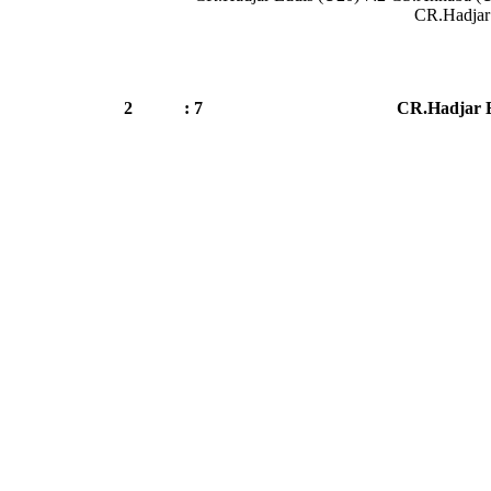
CR.Hadjar
2
7 :
CR.Hadjar E