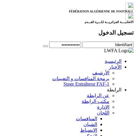
FÉDÉRATION ALGÉRIENNE DE FOOTBALL
الاتحاديــــة الجزائريـــة لكـــرة القـــدم
تسجيل الدخول
الرئيسية
الأخبار
الأرشيف
برمجة المنافسات و التعيينات
Stage Entraîneur FAF-1
الرابطة
عن الرابطة
مكتب الرابطة
الإدارة
اللجان
المنافسات
الشبان
الإنضباط
التحكيم